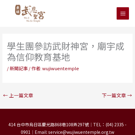
跳
至
主
要
內
容
學生團參訪武財神宮，廟宇成
為信仰教育基地
/
新聞記事
/ 作者:
wujiwuentemple
←
上一篇文章
下一篇文章
→
414 台中市烏日區慶光路868巷108弄297號｜TEL：(04) 2335 -
0901｜Email: service@wujiwuentemple.org.tw