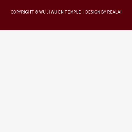
COPYRIGHT © WU JI WU EN TEMPLE｜DESIGN BY REALAI