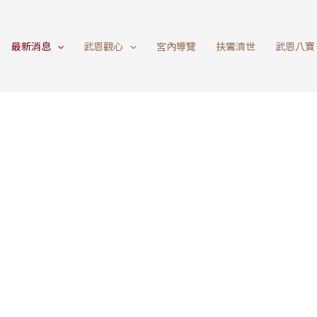
最新消息
武恩觀心
宮內導覽
扶鸞濟世
武恩八寶