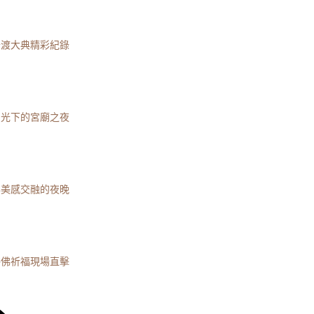
普渡大典精彩紀錄
月光下的宮廟之夜
與美感交融的夜晚
浴佛祈福現場直擊