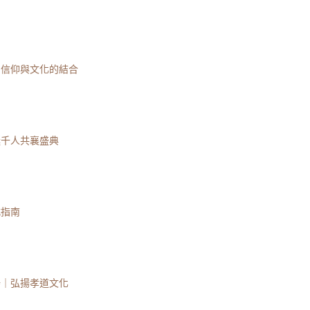
｜信仰與文化的結合
誕千人共襄盛典
式指南
場｜弘揚孝道文化