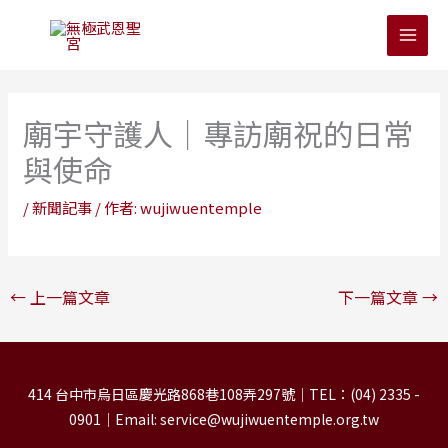
跳
至
主
要
內
廟宇守護人｜專訪廟祝的日常
容
與使命
/
新聞記事
/ 作者:
wujiwuentemple
←
上一篇文章
下一篇文章
→
414 台中市烏日區慶光路868巷108弄297號｜TEL：(04) 2335 -
0901｜Email: service@wujiwuentemple.org.tw