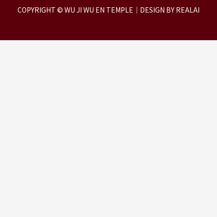
COPYRIGHT © WU JI WU EN TEMPLE｜DESIGN BY REALAI