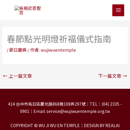
跳
至
主
要
內
春節點光明燈祈福儀式指南
容
/
節日慶典
/ 作者:
wujiwuentemple
←
上一篇文章
下一篇文章
→
414 台中市烏日區慶光路868巷108弄297號｜TEL：(04) 2335 -
0901｜Email: service@wujiwuentemple.org.tw
COPYRIGHT © WU JI WU EN TEMPLE｜DESIGN BY REALAI