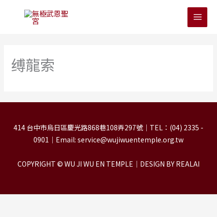
跳
至
主
要
內
缚龍索
容
414 台中市烏日區慶光路868巷108弄297號｜TEL：(04) 2335 -
0901｜Email: service@wujiwuentemple.org.tw
COPYRIGHT © WU JI WU EN TEMPLE｜DESIGN BY REALAI