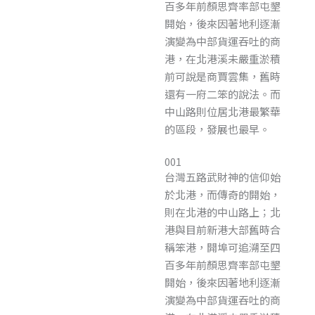
百多年前顏思齊率部屯墾
開始，後來因著地利逐漸
演變為中部貨運吞吐的商
港，在北港溪未嚴重淤積
前可說是商賈雲集，舊時
還有一府二笨的說法。而
中山路則位居北港最繁華
的區段，發展也最早。
001
台灣五路武財神的信仰始
於北港，而傳奇的開始，
則在北港的中山路上；北
港與目前新港大部舊時合
稱笨港，開埠可追溯至四
百多年前顏思齊率部屯墾
開始，後來因著地利逐漸
演變為中部貨運吞吐的商