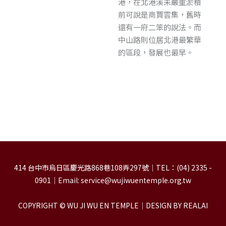
港，在北港溪未嚴重淤積
前可說是商賈雲集，舊時
還有一府二笨的說法。而
中山路則位居北港最繁華
的區段，發展也最早。
414 台中市烏日區慶光路868巷108弄297號｜TEL：(04) 2335 -
0901｜Email: service@wujiwuentemple.org.tw
COPYRIGHT © WU JI WU EN TEMPLE｜DESIGN BY REALAI