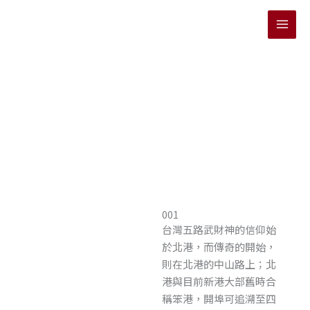
跳
至
主
要
內
容
001
台灣五路武財神的信仰始
於北港，而傳奇的開始，
則在北港的中山路上；北
港與目前新港大部舊時合
稱笨港，開埠可追溯至四